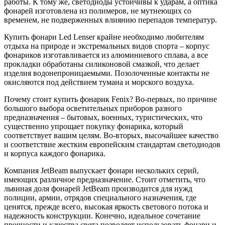
работы. К тому же, светодиоды устойчивы к ударам, а оптика
фонарей изготовлена из полимеров, не мутнеющих со
временем, не подверженных влиянию перепадов температур.
Купить фонари Led Lenser крайне необходимо любителям
отдыха на природе и экстремальных видов спорта – корпус
фонариков изготавливается из алюминиевого сплава, а все
прокладки обработаны силиконовой смазкой, что делает
изделия водонепроницаемыми. Позолоченные контакты не
окисляются под действием тумана и морского воздуха.
Почему стоит купить фонарик Fenix? Во-первых, по причине
большого выбора осветительных приборов разного
предназначения – бытовых, военных, туристических, что
существенно упрощает покупку фонарика, который
соответствует вашим целям. Во-вторых, высочайшее качество
и соответствие жестким европейским стандартам светодиодов
и корпуса каждого фонарика.
Компания JetBeam выпускает фонари нескольких серий,
имеющих различное предназначение. Стоит отметить, что
львиная доля фонарей JetBeam производится для нужд
полиции, армии, отрядов специального назначения, где
ценятся, прежде всего, высокая яркость светового потока и
надежность конструкции. Конечно, идеальное сочетание
прочности и качества света позволяет использовать фонари и