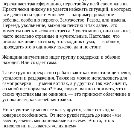
переживает трансформацию, перестройку всей своем жизни.
Практически никому не удается избежать ситуаций, в которых
все делится на «до» и «после» — например, рожде­ние
ребенка, особенно первого. Замужество. Развод или измена.
Переезд, увольнение, выход на пенсию и так далее. Это
моменты очень высокого стресса. Чувств много, они сильные,
часто довольно стран­ные и мучительные. Настолько, что
иногда начинает казаться, что сходишь с ума, — в общем,
проходить это в одиночку тяжело, да и не стоит.
Женщина интуитивно ищет группу поддержки и обычно
находит. Или создает сама.
Такие группы прекрасно срабатывают как вместили­ще тревог,
усталости и раздражения. Также их мож­но использовать для
самопроверки — у меня вот так, а у других? Так же? Значит,
со мной все нормально? Нам, людям, важно понимать, что в
своих чувствах мы не одиноки, — это приносит облегчение и
успо­каивает, как лечебная травка.
Но в чувстве «у меня все как у других, я ок» есть одна
коварная особенность. От него рукой подать до идеи «мы
вместе, значит, мы одинаковые во всем». Это то, что в
психологии называется «слиянием».