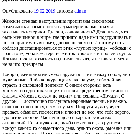
Опубликовано
19.02.2019
автором
admin
Женские стэндап-выступления про­питаны сексизмом:
комедиантки на­смехаются над манерой парковаться и
закатывать истерики. Где она, соли­дарность? Дело в том, что
быть жен­щиной в мире, где принято над ними подтрунивать и
не воспринимать всерьез, довольно сложно. И пото­му есть
соблазн дистанцироваться от этих «глупых куриц», «обезьян с
гра­натой», «онажематерей», «теток в зо­лоте» и прочей фауны.
Логика про­ста: я смеюсь над ними, значит, я не такая, и меня
не за что презирать!
Говорят, женщины не умеют дру­жить — ни между собой, ни с
муж­чинами. Либо конкуренция у нас на уме, либо тайная
страсть и сплош­ной подтекст. С одной стороны, есть
множество вдохновляющих историй вроде хрестоматийного
фильма «Москва слезам не верит» или сери­ала «Друзья». С
другой — достаточно послушать народные песни, не важ­но,
фольклор или попсу, и ужаснуть­ся. Подруга мужа уведет,
предаст, обманет, посмеется и плюнет на все, что тебе дорого,
ядовитой слюной. Частично дело в характере взаимо­
отношений. Если мужская дружба почти всегда крутится
вокруг какого-то совместного дела, будь то охота, рыбалка или
дегустация пива в Пра­ге, то женская — больше вопрос сов­