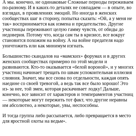
А мы. конечно, не одинаковые Сложные периоды переживаем
по-разному. И в ка­ких-то деталях не совпадаем — в опыте, во
взгля­дах, в проявлениях эмоций. Но иногда в женских
сообществах шаг в сторону, попытка сказать: «Ой, а у меня не
так» воспринимается как измена и пре­дательство. Другие
участницы переживают целую гамму чувств, от обиды до
недоверия. Потому что, когда сам ты в кризисе, все вокруг
становится похо­жим на войну. А на войне предателя надо
уничто­жить или как минимум изгнать.
Большинство скандалов на «мамских» форумах и в других
женских сообществах примерно по этой модели и
развиваются. Кто-то оказывается «белой вороной», и у многих
участниц начинает трещать по швам успокоительная иллюзия
слияния. Значит, мы все снова по отдельности, каждая опять
наедине со своей тревогой, а ведь так все было хорошо! Это
из- за нее, той змеи, которая раскачивает лодку! Дальше,
конечно, все зависит от характеров и темпераментов участниц
— некоторые могут пережить тот факт, что другие неравны
им абсолютно, а некоторые, увы, неспособны.
И тогда группа либо рассыпается, либо превращает­ся в место
для яростной охоты на ведьм».