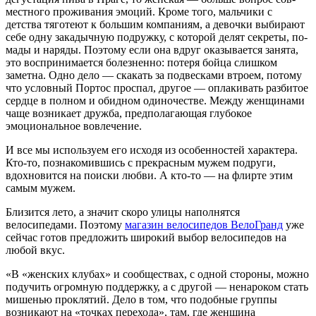
местного проживания эмоций. Кро­ме того, мальчики с
детства тяготеют к большим компаниям, а девочки вы­бирают
себе одну закадычную под­ружку, с которой делят секреты, по­
мады и наряды. Поэтому если она вдруг оказывается занята,
это вос­принимается болезненно: поте­ря бойца слишком
заметна. Одно дело — скакать за подвесками втро­ем, потому
что условный Портос про­спал, другое — оплакивать разбитое
сердце в полном и обидном одино­честве. Между женщинами
чаще воз­никает дружба, предполагающая глу­бокое
эмоциональное вовлечение.
И все мы используем его исходя из особенностей характера.
Кто-то, по­знакомившись с прекрасным мужем подруги,
вдохновится на поиски люб­ви. А кто-то — на флирте этим
самым мужем.
Близится лето, а значит скоро улицы наполнятся
велосипедами. Поэтому
магазин велосипедов ВелоГранд
уже
сейчас готов предложить широкий выбор велосипедов на
любой вкус.
«В «женских клубах» и сообществах, с одной сторо­ны, можно
подучить огромную поддержку, а с другой — ненароком стать
мишенью проклятий. Дело в том, что подобные группы
возникают на «точках перехода», там, где женщина