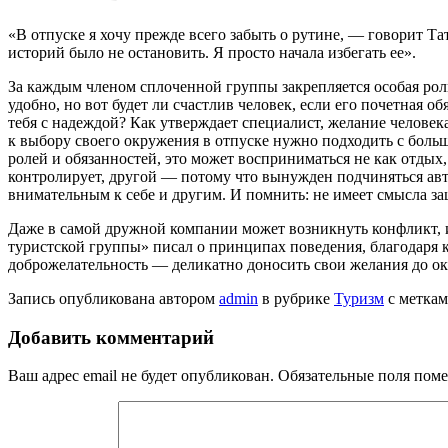
«В отпуске я хочу прежде всего забыть о рутине, — говорит Т
историй было не остановить. Я просто начала избегать ее».
За каждым членом сплоченной группы закрепляется особая роль
удобно, но вот будет ли счастлив человек, если его почетная о
тебя с надеждой? Как утверждает специалист, желание человек
к выбору своего окружения в отпуске нужно подходить с боль
ролей и обязанностей, это может восприниматься не как отдых
контролирует, другой — потому что вынужден подчиняться авто
внимательным к себе и другим. И помнить: не имеет смысла з
Даже в самой дружной компании может возникнуть конфликт, и
туристской группы» писал о принципах поведения, благодаря 
доброжелательность — деликатно доносить свои желания до о
Запись опубликована автором
admin
в рубрике
Туризм
с метка
Добавить комментарий
Ваш адрес email не будет опубликован.
Обязательные поля пом