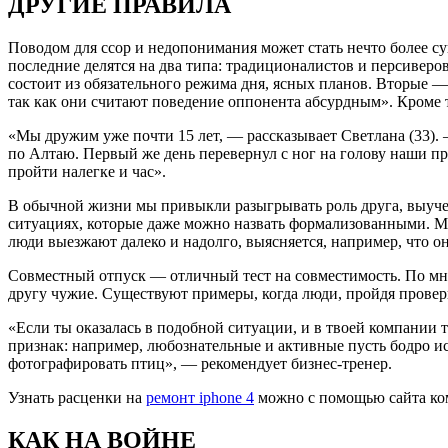
ДРУГИЕ ПРАВИЛА
Поводом для ссор и недопонимания может стать нечто более с
последние делятся на два типа: традиционалистов и персивер
состоит из обязательного режима дня, ясных планов. Вторые 
так как они считают поведение оппонента абсурдным». Кроме 
«Мы дружим уже почти 15 лет, — рассказывает Светлана (33)
по Алтаю. Первый же день перевернул с ног на голову наши пре
пройти налегке и час».
В обычной жизни мы привыкли разыгрывать роль друга, выучен
ситуациях, которые даже можно назвать формализованными. М
люди выезжают далеко и надолго, выясняется, например, что о
Совместный отпуск — отличный тест на совместимость. По мне
другу чужие. Существуют примеры, когда люди, пройдя проверк
«Если ты оказалась в подобной ситуации, и в твоей компании
признак: например, любознательные и активные пусть бодро ис
фотографировать птиц», — рекомендует бизнес-тренер.
Узнать расценки на
ремонт iphone 4
можно с помощью сайта ком
КАК НА ВОЙНЕ