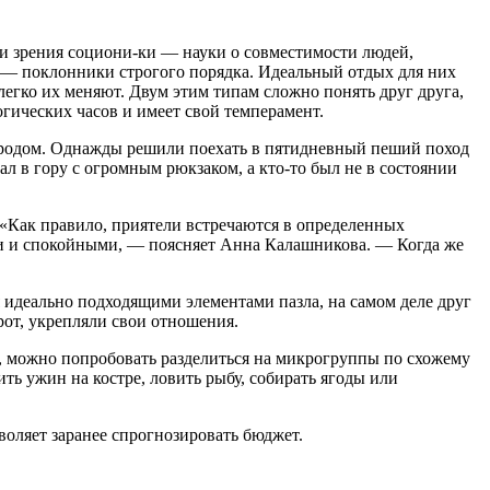
ки зрения социони-ки — науки о совместимости людей,
е — поклонники строгого порядка. Идеальный отдых для них
егко их меняют. Двум этим типам сложно понять друг друга,
гических часов и имеет свой темперамент.
городом. Однажды решили поехать в пятидневный пеший поход
ал в гору с огромным рюкзаком, а кто-то был не в состоянии
«Как правило, приятели встречаются в определенных
ми и спокойными, — поясняет Анна Калашникова. — Когда же
 идеально подходящими элементами пазла, на самом деле друг
рот, укрепляли свои отношения.
й, можно попробовать разделиться на микрогруппы по схожему
ть ужин на костре, ловить рыбу, собирать ягоды или
оляет заранее спрогнозировать бюджет.