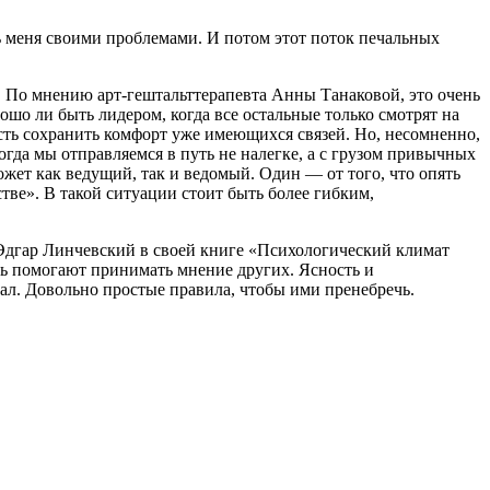
ть меня своими проблемами. И потом этот поток печальных
д. По мнению арт-гештальттерапевта Анны Танаковой, это очень
орошо ли быть лидером, когда все остальные только смотрят на
ость сохранить комфорт уже имеющихся связей. Но, несомненно,
гда мы отправляемся в путь не налегке, а с грузом привычных
ожет как ведущий, так и ведомый. Один — от того, что опять
тве». В такой ситуации стоит быть более гибким,
 Эдгар Линчевский в своей книге «Психологический климат
ть помогают принимать мнение других. Ясность и
л. Довольно простые правила, чтобы ими пренебречь.