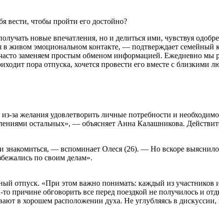
бя вести, чтобы пройти его достойно?
 получать новые впечатления, но и делиться ими, чувствуя одоб
я в живом эмоциональном контакте, — подтверждает семейный к
е часто заменяем простым обменом информацией. Ежедневно мы 
приходит пора отпуска, хочется провести его вместе с близкими
из-за желания удовлетворить личные потребности и необходимос
авлениями остальных», — объясняет Анна Калашникова. Действител
я и знакомиться, — вспоминает Олеся (26). — Но вскоре выяснил
збежались по своим делам».
тный отпуск. «При этом важно понимать: каждый из участников 
-то причине обговорить все перед поездкой не получилось и отд
вают в хорошем расположении духа. Не углубляясь в дискуссии,