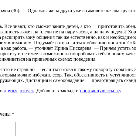
атьяна (36). — Однажды жена друга уже в самолете начала грузи
. Все знают, кто сможет занять детей, а кто — приготовить обе
бязанность ляжет на плечи не на пару часов, а на пару недель? Х
а расширить зону общения так же естественно, как и необходим
шим вниманием. Подумай: готова ли ты к общению нон-стоп? «Ко
, а как работа, — уточняет Ирина Пискарева. — Причем устать м
ритету и не имеет возможности попробовать себя в новом качес
ацикливаться на привычных схемах поведения.
 это не страшно — если ты готова к такому повороту событий.
которым можно избежать ссор. Так, объективность и уступчивос
кружающих. Дистанция и самообладание — предотвращать сканда
ми
друзья
,
отпуск
. Добавьте в закладки
постоянную ссылку
.
ечены
*