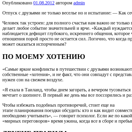
Опубликовано
01.08.2012
автором
admin
Отпуск с друзьями не только веселье но и испытание: — Как се
Человек так устроен: для полного счастья нам важно не только
делает любое событие значительней и ярче. «Каждый нуждаетс
наблюдается дефицит глубокого, искреннего общения, которо
отношения порой просто не остается сил. Логично, что когда 
может оказаться испорченным?
ПО МОЕМУ ХОТЕНИЮ
«Самые яркие конфликты в путешествии с друзьями возникают 
собственные «хотения», и не факт, что они совпадут с предст
нужен сон на свежем воздухе.
«Я ехала в Таиланд, чтобы днем загорать, а вечером тусоватьс
мечтает о шопинге. В первый же день мы все поссорились и ра
Чтобы избежать подобных противоречий, стоит еще на
этапе планирования поездки обсудить: кто и как видит совмес
необходимо учитывать», — говорит психолог. Если же по какой
«мирных переговоров» время ужина, когда все в сборе и пребы