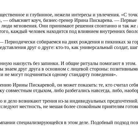
ущественное и глубинное, нежели интересы и увлечения. «С точ
ов, — объясняет коуч, бизнес-тренер Ирина Пискарева. — Первы
— люди мгновения. Они принимают решения спонтанно и так же л
того, каждый человек находится под влиянием внутренних биоло
. — Периодически собираемся на днях рождения и пикниках за 
дставления друг о друге: кто-то, как универсальный солдат, шаг
ную наизусть без запинки. И общие ритуалы помогают в этом. 
ы знаем друг друга в основном с лицевой стороны: позитивны
ни не могут подчиняться одному стандарту поведения».
нию Ирины Пискаревой, он может показать: те, кто считал себя
у совместным отдыхом, либо разбегались навсегда, либо, наобо
 то и дело возникают трения из-за индивидуальных предпочтени
следуют местность, не мешая более спокойным приятелям готови
пании специализирующейся в этом деле. Подобный подход позв