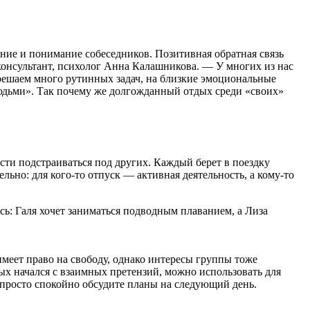
рение и понимание собеседников. Позитивная обратная связь
онсультант, психолог Анна Калашникова. — У многих из нас
решаем много рутинных задач, на близкие эмоциональные
 людьми». Так почему же долгожданный отдых среди «своих»
ти подстраиваться под других. Каждый берет в поездку
ьно: для кого-то отпуск — активная деятельность, а кому-то
ось: Галя хочет заниматься подводным плаванием, а Лиза
имеет право на свободу, однако интересы группы тоже
ых начался с взаимных претензий, можно использовать для
 просто спокойно обсудите планы на следующий день.