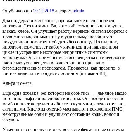
Опубликовано
20.12.2018
автором
admin
Для поддержки женского здо­ровья также очень полезен
инозитол. Это витамин Вв, ко­торый есть в цельных крупах,
злаках, хлебе. Он улучшает работу нервной системы,бо­рется с
тревожностью, снижа­ет тягу к углеводам,способ­ствует
похудению и помогает победить бессонницу. Но главное,
инозитол норма­лизует работу яичников при нарушенном
цикле и устра­няет некоторые неприятные симптомы
менопаузы. Опыт применения этого вещест­ва в гинекологии
настоль­ко успешен, что в ряде стран оно признано
фармацевтиче­ским препаратом. Продается, как правило, в
чистом виде или в тандеме с холином (ви­тамин В4).
Альфа и омега
Еще одна добавка, без которой не обойтись, — льняное масло,
источник альфа-линоленовой кислоты. Она входит в состав
мембран клеток, делает их более текучими и, следовательно,
активными. Кислоты омега-3 уменьшают проявления ПМС,
менструальные боли и улучшают состоя­ние кожи, волос и
сосудов.
У женщин в репро­дуктивном возрасте ферментные системы