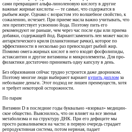
сами превращают альфа-линоленовую кислоту в другие
важные жирные кислоты — те са­мые, что содержат­ся в
рыбьем жире. Однако с возрастом это волшебное свойство, к
сожале­нию, исчезает. При приеме масла важно учитывать, что
лен препятствует усво­ению йода. Поэтому пить его
рекомендуют не раньше, чем через час после еды или приема
добавки, со­держащей йод. Вариант:заменить лен может масло
ан­тарктического криля (планктонные рачки), которое по
эффек­тивности в несколько раз превосходит рыбий жир.
Помимо омега-жирных кис­лот в него входят фосфолипиды,
астаксантин и другие ви­тамины и микро­элементы. Для про­
филактики достаточ­но принимать одну капсулу в день.
Без образования сейчас трудно устроится даже дворником.
Поэтому многие люди выбирают вариант
купить диплом
за
небольшие деньги. Этот подход не лишен преимуществ, хотя
и требует некоторой осторожности.
По парам
Витамин D в последние годы буквально «взорвал» медицин­
ское общество. Выяснилось, что он влияет на все звенья
метабо­лизма и на структуру ДНК. При его дефиците мы
просто раз­валиваемся на части: в первую очередь страдает
репродуктив­ная система, потом нервная, па­дает