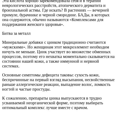
Эта кислота хорошо зарекомендо­вала себя и в терапии
неврологи­ческих расстройств, атопического дерматита и
бронхиальной астмы. Где искать? В растениях — вечер­ней
примуле, бурачнике и черной смородине. БАДы, в которых
она содержится, обычно называются «Комплексами для
поддержания женского здоровья».
Битва за металл
Минеральные добавки с цин­ком традиционно считаются
«мужскими». Но женщинам этот микроэлемент необхо­дим
ничуть не меньше. Цинк участвует во множестве об­менных
процессов, поэтому его нехватка моментально сказывается на
состоянии на­шей кожи, а также иммунной и нервной
системах.
Основные симптомы дефи­цита таковы: сухость кожи,
беспричинные на первый взгляд высыпания, несвойст­венные
раньше аллергиче­ские реакции, выпадение во­лос, ломкость
ногтей и частые простуды.
К сожалению, препараты цинка выпускаются в трудно
усваива­емой неорганической форме, поэтому выбирать
оптималь­ный комплекс лучше вместе с врачом.