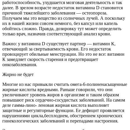
работоспособность, ухуд­шается мозговая деятельность и так
далее. В зрелом возрасте недостаток витамина D стано­вится
причиной тяжелейшего заболевания — остеопороза.
Получаем мы это вещество из солнечных лучей. А поскольку
их в нашей жизни совсем не­много, без капсул или капель
обойтись сложно. Правда, дозировку тут может определить
только врач, назначив соответ­ствующий анализ крови.
Важно: у витамина D существует партнер — витамин К,
отвечаю­щий за свертываемость крови. Его недостаток
провоцирует обильные менструации. Но это не все: витамин
К замедляет скорость старения и предотвра­щает
онкозаболевания.
Жирно не будет
Многие из нас привыкли считать омега-6-полиненасыщенные
жир­ные кислоты вредными. Раньше говорили, что они
увеличивают уровень жиров в организме и таким образом
повышают риск сердечно-сосудистых заболева­ний. На самом
деле гамма-лино- леновая жирная кислота выпол­няет
защитные и регуляторные функции. Ее дефицит проявляется
нарушениями цикла,бесплодием, обострением хронических
гине­кологических заболеваний и пе­репадами настроения.