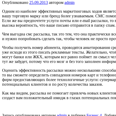
Опубликовано
25.09.2013
автором
admin
Одним из наиболее эффективных маркетинговых ходов являетс
вашу торговую марку или бренд более узнаваемым. СМС помогу
Если же вы предпочтете услуги почты или e-mail рассылки, то
высока вероятность, что ваше письмо отправится в папку спам.
Чем выгодна смс рассылка, так это тем, что она практически в
и нужно попробовать сделать так, чтобы человек не просто про
Чтобы получить номер абонента, проводятся анкетирования сре
уже исходя из этого писать рекламные тексты. Желательно, что
могут банки или ЖКХ, которым все равно поймет ли смысл чел
тут же забудет, потому что его мозг и без того заполнен инфор
Оценить эффективность рассылки можно несколькими способам
то вы сможете определить совпадения номеров карт и телефоно
фирм предоставляющих более технологичные услуги: суперма
потенциальных клиентов и по росту количества заказов.
Как мы видим, рассылка не помогает привлечь новых клиентов
создаст вам положительный имидж в глазах потенциальных по
Запись опубликована автором
admin
в рубрике
Бизнес 4
. Добав