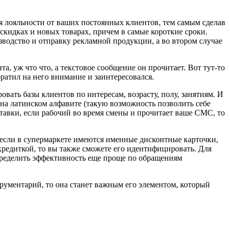
 лояльности от ваших постоянных клиентов, тем самым сделав
кидках и новых товарах, причем в самые короткие сроки.
изводство и отправку рекламной продукции, а во втором случае
а, уж что что, а текстовое сообщение он прочитает. Вот тут-то
братил на него внимание и заинтересовался.
вать базы клиентов по интересам, возрасту, полу, занятиям. И
е на латинском алфавите (такую возможность позволить себе
тавки, если рабочий во время смены и прочитает ваше СМС, то
если в супермаркете имеются именные дисконтные карточки,
кредиткой, то вы также сможете его идентифицировать. Для
ределить эффективность еще проще по обращениям
рументарий, то она станет важным его элементом, который