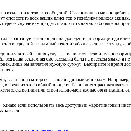
я рассылка текстовых сообщений. С ее помощью можно добиться
т оповестить всех ваших клиентов о приближающихся акциях, с
 в первом случае вам придется заплатить намного больше на про
сегда гарантирует стопроцентное доведение информации до клиент
читал очередной рекламный текст и забыл его через секунду, а о
ди покупателей ваших услуг. На основе ответов и нужно формиро
бы вся ваша рекламная смс рассылка была на русском языке, а н
овек, лишь бы заплатил нужную сумму). Выбирайте и время дос
мацией.
и, главный из которых — анализ динамики продаж. Например, 
в, выведя из этого общий процент. Если клиент расплачивается 
ркеты электроники или строительно-монтажные организации, оп
, однако если использовать весь доступный маркетинговый инст
купателей.
ьте в закладки
постоянную ссылку
.