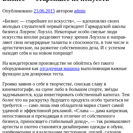
Опубликовано
23.06.2015
автором
admin
«Бизнес — старейшее из искусств», — вдохновлял своих
молодых слушателей первый президент Гарвардской школы
бизнеса Лоуренс Лоуэлл. Некоторые особо смелые люди
искусства вполне разделяют точку зрения Лоуэлла и направ­
ляют свои незаурядные таланты и спосооности, в том числе и
артистические, на развитие собственнопо дела, И с успехом
находят себя и на новом поприще!
На кондитерском производстве не обойтись без такого
оборудования как
отсадочная машина
выполняющая важные
функции для дозировки теста.
Громко заявив о себе в творчестве, снискав славу в
кинематографе, на сцене либо в большом спорте, звёзды
задумываются, куда инвестиро­вать собственный капитал. Тем
более что на рас­крутку будущего продукта особо тратиться не
требуется — само лишь имя обладателя марки станет самой
удачной и эффективной рекламой. «Слава — дама капризная,
непостоянная и преходящая в отличие от собственного
бизнеса, приносящего ста­бильный доход», — так размышляют
артисты и охотно становятся дизайнерами одежды и обуви,
парфюмерами и владельцами ресторанов, отелей, салонов