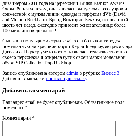
дизайнером 2011 года на церемонии British Fashion Awards.
Окрылённая успехом, она занялась выпуском аксессуаров и
совместной с мужем линии одежды и парфюма dVb (David
and Victoria Beckham). Бренд Виктории Бекхэм, основанный
шесть лет назад, ежегодно приносит основа­тельнице более
100 миллионов долларов!
Сыграв в популярном сериале «Секс в большом горо­де»
помешанную на красивой обуви Кэрри Брэдшоу, актриса Сара
Джессика Паркер умело воспользовалась телеизвестностью
своего персонажа и открыла бутик своей марки модельной
обуви SJP Collection Pop Up Shop.
Запись опубликована автором
admin
в рубрике
Бизнес 3
.
Добавьте в закладки
постоянную ссылку
.
Добавить комментарий
Ваш адрес email не будет опубликован.
Обязательные поля
помечены
*
Комментарий
*