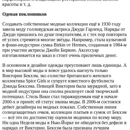
красоты и т. д.
Одевая поклонников
Создавать собственные модные коллекции ещё в 1930 году
завела моду голливудская актриса Джуди Гарленд. Наряды от
Джуди пришлись по душе покупателям, и с тех пор повторить
её успех стремятся многие звёзды. Например, стала культовой
в фэшн-индустрии сумка Birkin от Hermes, созданная в 1984-м
при участии актри­сы Джейн Биркин. Аксессуар
изготавливается на заказ и стоит очень приличных денег.
В основном в дизайне одежды преуспевают лишь еди­ницы. А
в мир высокой моды и вовсе удалось шагнуть только
Виктории Бекхэм, экс-солистке британского жен­ского
коллектива Spice Girls и супруге известного футбо­листа
Дэвида Бекхэма. Певицей Виктория была зауряд­ной, зато в
модной индустрии она сполна реализует свой творческий
потенциал. Стиль Вики стал тиражируемым ещё в начале
2000-х и принёс ей статус иконы моды. В 2006-м состоялся
дебют дизайнера на модных показах. Собственная линия
солнцезащитных очков, коллекции платьев и сумок от Бекхэм
— всё это по достоинству оце­нили модники по всему миру.
Ни одна Неделя моды в Нью-Йорке не обходится без дефиле в
нарядах от Виктории. Бекхэм была признана лучшим