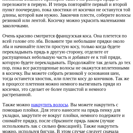
переложите в первую. И теперь повторяйте первый и второй
пункт поочередно, пока хвостики от косички не останутся той
длины, которой вам нужно. Закончив плести, соберите волосы
резинкой или лентой. Косичку можно украсить маленькими
заколочками.
Очень красиво смотрится французская коса. Она плетется по
всей голове ото лба. Возьмите три небольшие прядки около
лба и начинайте плести простую косу, только когда будете
перекладывать прядь в другую сторону, отделите от
распущенных небольшую часть и добавьте ее к той пряди,
которую будете перекладывать. Продолжайте так делать до тех
пор, пока все распущенные волосы не окажутся вплетенными
в косичку. Вы можете собрать резинкой у основания шеи,
тогда останется хвостик, или плести косу до кончиков. Так же
в процессе плетения можно немного вытягивать пряди из
косички, это сделает ее более пушистой и немного
растрепанной.
Также можно
накрутить волосы
. Вы можете накрутить с
помощью плойки. Для этого нанесите на прядь пенку для
укладки, закрутите ее вокруг плойки, немного подержите и
снимайте прядку, после сбрызните прядь лаком (лучше
использовать лак с сильно фиксацией). Также накрутить
можно, используя бигуди. В этом случае следует сначала