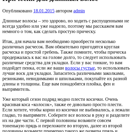
Опубликовано
18.01.2015
автором
admin
Длинные волосы – это здорово, но ходить с распущенными не
всегда удобно или уже надоело, поэтому мы расскажем вам
немного о том, как сделать простую прическу.
Итак, для начала вам необходимо приобрести несколько
различных расчесок. Вам обязательно пригодятся круглая
расческа и простой гребень. Также помните, чтобы прическа
продержалась к вас на голове долго, то следует использовать
различные средства для укладки. Если у вас тонкие, то вам
подойдет пенка, если же ваши
волосы густые
, то использовать
лучше воск для укладки. Запаситесь различными заколками,
резинками, невидимками и шпильками, покупайте их разной
длины и толщины. Еще вам понадобятся плойка, фен и
выпрямитель.
Уже который сезон подряд модно плести косички. Очень
красивая коса «колосок», также ее довольно просто плести.
Если хотите, чтобы корни из косички не выбивались, а лежали
гладко, то выпрямите. Соберите все волосы в руку и разделите
их на две части. С первой половины возьмите совсем
тоненькую прядь и переложите во вторую, далее из второй
половины возьмите примерно такого же размера прядь и