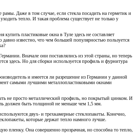
 рамы. Даже в том случае, если стекла посадить на герметик и
уходить тепло. И такая проблема существует не только у
я купить пластиковые окна в Туле здесь не составляет
то давно известно, что чем большей популярностью пользуется
ка?
Германии. Вначале они поставлялись из этой страны, но теперь
ется здесь. Но для сборки используется профиль и фурнитура
роизводитель и имеется ли разрешение из Германии у данной
 момент самыми лучшими металлопластиковыми окнами
 быть не просто металлический профиль, но покрытый цинком. И
иль должен быть толщиной не меньше чем 1,5 мм.
 используются двух- и трехкамерные стеклопакеты. Конечно,
еклопакеты, которые держат тепло намного лучше.
щую пленку. Она совершенно прозрачная, но способна то тепло,