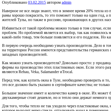
Опубликовано
03.02.2015
автором
admin
Наверное не все люди знают, что в зимнее время 20% тепла из 
рамы хорошо покрасить, то это поможет только на один год, а 
жителей Тулы, но также в россиян, проживающих в других нас
Избавиться от такой проблемы можно только в том случае, есл
проблем. Но проблемой является их выбор, так как появилось м
какой-либо товар, тем больше появляется и его подделок. Но к
В первую очередь необходимо узнать производителя. Дело в то
на территории России имеются представительства германских ф
западных производителей.
Как можно узнать производителя? Довольно просто: у продавца
фирмы на производство этих пластиковых окон. Если этого ра
являются Rehau, Veka, Salamаnder иTrocal.
Перед тем, как купить окна в Туле, необходимо проверить и т
это все должно быть указано в сертификате качества; не тольк
Большое значение имеет и количество камер в окне. Их может б
двухкамерные стоят дешевле, но и тепло они держат немного 
Для того, чтобы тепло не так уходило через пластиковые окна
которое выходит через стекла, отталкивать назад в помещение.