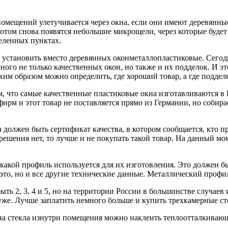
помещений улетучивается через окна, если они имеют деревянные
потом снова появятся небольшие микрощели, через которые будет 
еленных пунктах.
и установить вместо деревянных оконметаллопластиковые. Сегодн
ного не только качественных окон, но также и их подделок. И э
аким образом можно определить, где хороший товар, а где поддел
м, что самые качественные пластиковые окна изготавливаются в 
ирм и этот товар не поставляется прямо из Германии, но собира
 должен быть сертификат качества, в котором сообщается, кто п
зрешения нет, то лучше и не покупать такой товар. На данный
о, какой профиль используется для их изготовления. Это должен
о это, но и все другие технические данные. Металлический проф
ыть 2, 3, 4 и 5, но на территории России в большинстве случаев
хуже. Лучше заплатить немного больше и купить трехкамерные ст
, на стекла изнутри помещения можно наклеить теплоотталкиваю