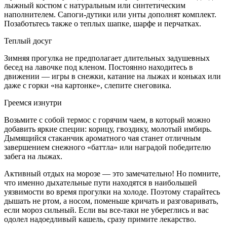
лыжный ко­стюм с натуральным или синтетическим
наполнителем. Сапоги-дутики или унты дополнят комплект.
Позаботьтесь также о теплых шапке, шарфе и перчатках.
Теплый досуг
Зимняя прогулка не предполагает длительных задушевных
бесед на лавоч­ке под кленом. Постоянно находитесь в
движении — игры в снежки, катание на лыжах и коньках или
даже с горки «на картонке», слепите снеговика.
Греемся изнутри
Возьмите с собой термос с горячим чаем, в который можно
добавить яркие специи: корицу, гвоздику, молотый им­бирь.
Дымящийся стаканчик ароматно­го чая станет отличным
завершением снежного «баттла» или наградой побе­дителю
забега на лыжах.
Активный отдых на морозе — это за­мечательно! Но помните,
что имен­но дыхательные пути находятся в наи­большей
уязвимости во время прогулки на холоде. Поэтому старайтесь
дышать не ртом, а носом, поменьше кричать и разговаривать,
если мороз сильный. Если вы все-таки не убереглись и вас
одолел надоедливый кашель, сразу примите лекарство.