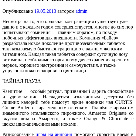
Опубликовано
19.05.2013
автором
admin
Несмотря на то, что оральная контрацепция существует уже
давно и с каждым годом совершенствуется. многие до сих пор
испытывают сомнения — главным образом, по поводу
побочных эффектов для внешности. Компания «Байер»
разработала новое поколение противозачаточных таблеток —
так называемую бьютиконтрацепцию с важным женским
витамином. Каждая такая таблетка содержит суточную дозу
витамина, необходимого организму для сохранения крепких
нервов, хорошего настроения и самочувствия, а также
упругости кожи и здорового цвета лица.
ЧАЙНАЯ ПАУЗА
Чаепитие — особый ритуал, призванный дарить спокойствие
и удовольствие. Насладиться изысканным десертом без
лишних калорий тебе помогут яркие новинки чая CURTIS:
Creme Brulec с кара мельным оттенком, Tiramisu с ароматом
знаменитого итальянского пирожного, Amaretto Originate со
вкусом ликера Амаретто, а также Orange & Chocolate с
шоколадно-апельсиновыми ноками.
Разнообразные
игры на андроид
помогают скрасить время в