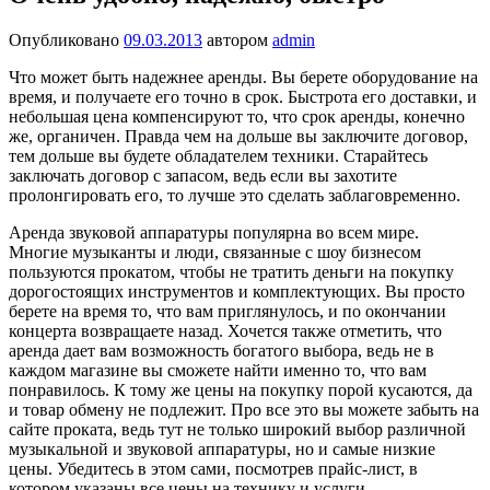
Опубликовано
09.03.2013
автором
admin
Что может быть надежнее аренды. Вы берете оборудование на
время, и получаете его точно в срок. Быстрота его доставки, и
небольшая цена компенсируют то, что срок аренды, конечно
же, органичен. Правда чем на дольше вы заключите договор,
тем дольше вы будете обладателем техники. Старайтесь
заключать договор с запасом, ведь если вы захотите
пролонгировать его, то лучше это сделать заблаговременно.
Аренда звуковой аппаратуры популярна во всем мире.
Многие музыканты и люди, связанные с шоу бизнесом
пользуются прокатом, чтобы не тратить деньги на покупку
дорогостоящих инструментов и комплектующих. Вы просто
берете на время то, что вам приглянулось, и по окончании
концерта возвращаете назад. Хочется также отметить, что
аренда дает вам возможность богатого выбора, ведь не в
каждом магазине вы сможете найти именно то, что вам
понравилось. К тому же цены на покупку порой кусаются, да
и товар обмену не подлежит. Про все это вы можете забыть на
сайте проката, ведь тут не только широкий выбор различной
музыкальной и звуковой аппаратуры, но и самые низкие
цены. Убедитесь в этом сами, посмотрев прайс-лист, в
котором указаны все цены на технику и услуги.