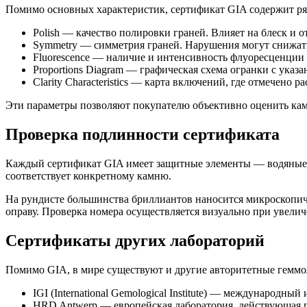
Помимо основных характеристик, сертификат GIA содержит ря
Polish — качество полировки граней. Влияет на блеск и 
Symmetry — симметрия граней. Нарушения могут снижат
Fluorescence — наличие и интенсивность флуоресценции
Proportions Diagram — графическая схема огранки с указ
Clarity Characteristics — карта включений, где отмечено 
Эти параметры позволяют покупателю объективно оценить каме
Проверка подлинности сертификата
Каждый сертификат GIA имеет защитные элементы — водяные зн
соответствует конкретному камню.
На рундисте большинства бриллиантов наносится микроскопиче
оправу. Проверка номера осуществляется визуально при увел
Сертификаты других лабораторий
Помимо GIA, в мире существуют и другие авторитетные геммо
IGI (International Gemological Institute) — международ
HRD Antwerp — европейская лаборатория, действующая по