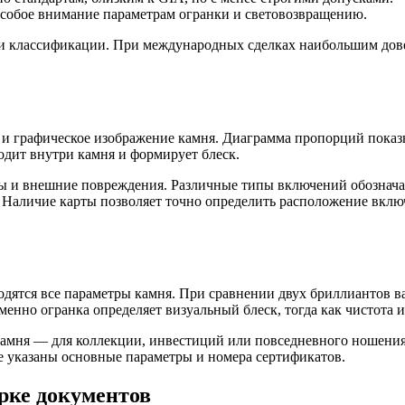
особое внимание параметрам огранки и световозвращению.
 и классификации. При международных сделках наибольшим дов
о и графическое изображение камня. Диаграмма пропорций показ
одит внутри камня и формирует блеск.
кты и внешние повреждения. Различные типы включений обозна
 Наличие карты позволяет точно определить расположение вклю
одятся все параметры камня. При сравнении двух бриллиантов в
енно огранка определяет визуальный блеск, тогда как чистота и
камня — для коллекции, инвестиций или повседневного ношени
де указаны основные параметры и номера сертификатов.
рке документов