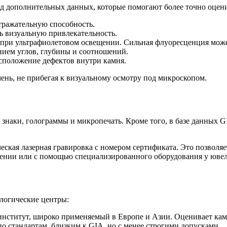
д дополнительных данных, которые помогают более точно оцени
отражательную способность.
ь визуальную привлекательность.
 при ультрафиолетовом освещении. Сильная флуоресценция може
анием углов, глубины и соотношений.
расположение дефектов внутри камня.
нь, не прибегая к визуальному осмотру под микроскопом.
аки, голограммы и микропечать. Кроме того, в базе данных GI
ская лазерная гравировка с номером сертификата. Это позволяе
ичении или с помощью специализированного оборудования у ювел
логические центры:
ный институт, широко применяемый в Европе и Азии. Оценивает ка
 стандартам, близким к GIA, но с менее строгими допусками.