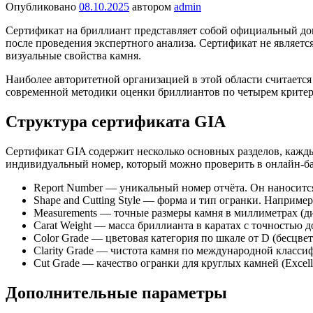
Опубликовано
08.10.2025
автором
admin
Сертификат на бриллиант представляет собой официальный д
после проведения экспертного анализа. Сертификат не являет
визуальные свойства камня.
Наиболее авторитетной организацией в этой области считается
современной методики оценки бриллиантов по четырем критериям —
Структура сертификата GIA
Сертификат GIA содержит несколько основных разделов, кажды
индивидуальный номер, который можно проверить в онлайн-ба
Report Number — уникальный номер отчёта. Он наносится
Shape and Cutting Style — форма и тип огранки. Например, R
Measurements — точные размеры камня в миллиметрах (ди
Carat Weight — масса бриллианта в каратах с точностью д
Color Grade — цветовая категория по шкале от D (бесцве
Clarity Grade — чистота камня по международной классиф
Cut Grade — качество огранки для круглых камней (Excellen
Дополнительные параметры