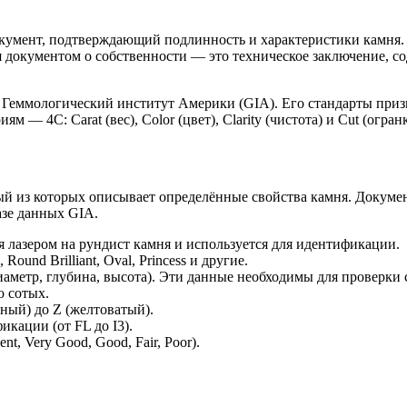
окумент, подтверждающий подлинность и характеристики камня
ся документом о собственности — это техническое заключение, 
 Геммологический институт Америки (GIA). Его стандарты призн
 4C: Carat (вес), Color (цвет), Clarity (чистота) и Cut (огранк
й из которых описывает определённые свойства камня. Докумен
зе данных GIA.
 лазером на рундист камня и используется для идентификации.
ound Brilliant, Oval, Princess и другие.
аметр, глубина, высота). Эти данные необходимы для проверки 
о сотых.
тный) до Z (желтоватый).
икации (от FL до I3).
t, Very Good, Good, Fair, Poor).