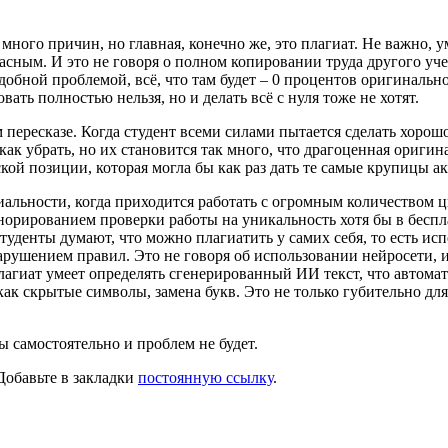
 много причин, но главная, конечно же, это плагиат. Не важно
ным. И это не говоря о полном копировании труда другого учени
добной проблемой, всё, что там будет – 0 процентов оригинальн
вать полностью нельзя, но и делать всё с нуля тоже не хотят.
пересказе. Когда студент всеми силами пытается сделать хорошо,
ак убрать, но их становится так много, что драгоценная оригина
ой позиции, которая могла бы как раз дать те самые крупицы ак
иальности, когда приходится работать с огромным количеством ц
игнорированием проверки работы на уникальность хотя бы в бес
студенты думают, что можно плагиатить у самих себя, то есть и
 нарушением правил. Это не говоря об использовании нейросети,
агиат умеет определять сгенерированный ИИ текст, что автомат
к скрытые символы, замена букв. Это не только губительно для 
 самостоятельно и проблем не будет.
 Добавьте в закладки
постоянную ссылку
.