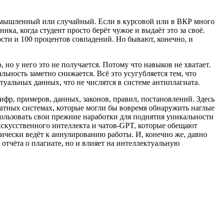
, умышленный или случайный. Если в курсовой или в ВКР много
ка, когда студент просто берёт чужое и выдаёт это за своё.
ости и 100 процентов совпадений. Но бывают, конечно, и
 но у него это не получается. Потому что навыков не хватает.
льность заметно снижается. Всё это усугубляется тем, что
туальных данных, что не числятся в системе антиплагиата.
ифр, примеров, данных, законов, правил, постановлений. Здесь
платных системах, которые могли бы вовремя обнаружить наглые
спользовать свои прежние наработки для поднятия уникальности
 искусственного интеллекта и чатов-GPT, которые обещают
ически ведёт к аннулированию работы. И, конечно же, давно
отчёта о плагиате, но и влияет на интеллектуальную