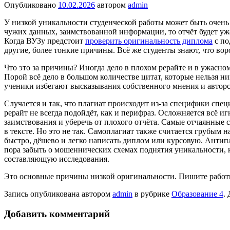
Опубликовано
10.02.2026
автором
admin
У низкой уникальности студенческой работы может быть очень
чужих данных, заимствованной информации, то отчёт будет ужас
Когда ВУЗу предстоит
проверить оригинальность диплома
с по
другие, более тонкие причины. Всё же студенты знают, что воро
Что это за причины? Иногда дело в плохом рерайте и в ужасном 
Порой всё дело в большом количестве цитат, которые нельзя ник
ученики избегают высказывания собственного мнения и авторск
Случается и так, что плагиат происходит из-за специфики спец
рерайт не всегда подойдёт, как и перифраз. Осложняется всё 
заимствования и уберечь от плохого отчёта. Самые отчаянные 
в тексте. Но это не так. Самоплагиат также считается грубым
быстро, дёшево и легко написать диплом или курсовую. Антипл
пора забыть о мошеннических схемах поднятия уникальности, ка
составляющую исследования.
Это основные причины низкой оригинальности. Пишите работы
Запись опубликована автором
admin
в рубрике
Образование 4
.
Добавить комментарий