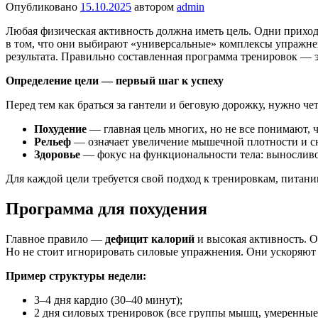
Опубликовано
15.10.2025
автором
admin
Любая физическая активность должна иметь цель. Одни приход
в том, что они выбирают «универсальные» комплексы упражне
результата. Правильно составленная программа тренировок — э
Определение цели — первый шаг к успеху
Перед тем как браться за гантели и беговую дорожку, нужно чет
Похудение
— главная цель многих, но не все понимают, 
Рельеф
— означает увеличение мышечной плотности и с
Здоровье
— фокус на функциональности тела: выносливос
Для каждой цели требуется свой подход к тренировкам, питан
Программа для похудения
Главное правило —
дефицит калорий
и высокая активность. О
Но не стоит игнорировать силовые упражнения. Они ускоряют 
Пример структуры недели:
3–4 дня кардио (30–40 минут);
2 дня силовых тренировок (все группы мышц, умеренные 