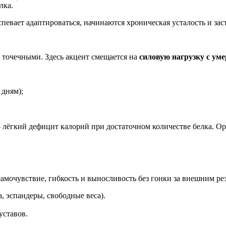
лка.
евает адаптироваться, начинаются хроническая усталость и заст
е точечными. Здесь акцент смещается на
силовую нагрузку с ум
дням);
лёгкий дефицит калорий при достаточном количестве белка. Орг
самочувствие, гибкость и выносливость без гонки за внешним ре
, эспандеры, свободные веса).
уставов.