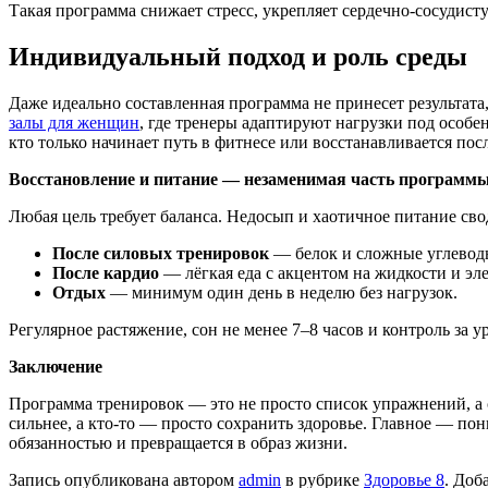
Такая программа снижает стресс, укрепляет сердечно-сосудис
Индивидуальный подход и роль среды
Даже идеально составленная программа не принесет результат
залы для женщин
, где тренеры адаптируют нагрузки под особен
кто только начинает путь в фитнесе или восстанавливается пос
Восстановление и питание — незаменимая часть программ
Любая цель требует баланса. Недосып и хаотичное питание свод
После силовых тренировок
— белок и сложные углевод
После кардио
— лёгкая еда с акцентом на жидкости и эл
Отдых
— минимум один день в неделю без нагрузок.
Регулярное растяжение, сон не менее 7–8 часов и контроль за 
Заключение
Программа тренировок — это не просто список упражнений, а с
сильнее, а кто-то — просто сохранить здоровье. Главное — по
обязанностью и превращается в образ жизни.
Запись опубликована автором
admin
в рубрике
Здоровье 8
. Доб