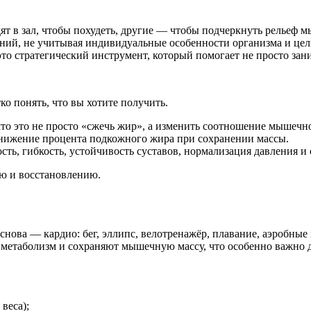
ят в зал, чтобы похудеть, другие — чтобы подчеркнуть рельеф 
ний, не учитывая индивидуальные особенности организма и цел
то стратегический инструмент, который помогает не просто зан
ко понять, что вы хотите получить.
что это не просто «сжечь жир», а изменить соотношение мышечн
нижение процента подкожного жира при сохранении массы.
ть, гибкость, устойчивость суставов, нормализация давления и 
ию и восстановлению.
снова — кардио: бег, эллипс, велотренажёр, плавание, аэробные
метаболизм и сохраняют мышечную массу, что особенно важно д
веса);