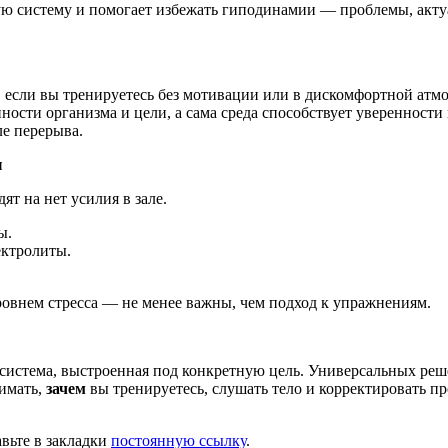
тую систему и помогает избежать гиподинамии — проблемы, акт
а, если вы тренируетесь без мотивации или в дискомфортной а
ности организма и цели, а сама среда способствует уверенности 
ле перерыва.
ы
ят на нет усилия в зале.
ы.
ектролиты.
уровнем стресса — не менее важны, чем подход к упражнениям.
истема, выстроенная под конкретную цель. Универсальных решен
нимать,
зачем
вы тренируетесь, слушать тело и корректировать пр
авьте в закладки
постоянную ссылку
.