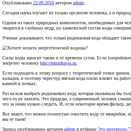
Опубликовано
22.09.2016
автором
admin
Сегодня наука изучает не только организм человека, а и природу
Одним из таких природных компонентов, необходимых для челове
творится в глубинах недр, но химический состав воды соверш
Ученые доказывают, что только родниковая вода обладает таким
Силы воды зависит также и от времени суток. Если попробоват
энергию человеку
http://minzdravra.ru
.
Если подходить к этому вопросу с теоретической точки зрения,
кальция, и поэтому чересчур мягкая вода плохо влияет на рабо
камней в почках.
Раз нельзя выбрать родниковую воду, которая оказывала бы тол
чего-то не хватать. Это прадеды, а современный человек слыш
что за ними нужно следить. И, если некоторое время фильтр, де
Все знают, что можно полностью очистить воду от микробов, е
мы ее пьем!
Запись опубликована автором
admin
в рубрике
Это интересно 7