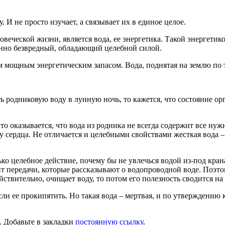
. И не просто изучает, а связывает их в единое целое.
ческой жизни, является вода, ее энергетика. Такой энергетикой
енно безвредный, обладающий целебной силой.
 мощным энергетическим запасом. Вода, поднятая на землю по тр
ь родниковую воду в лунную ночь, то кажется, что состояние ор
 то оказывается, что вода из родника не всегда содержит все ну
ту сердца. Не отличается и целебными свойствами жесткая вода 
ько целебное действие, почему бы не увлечься водой из-под кран
ит передачи, которые рассказывают о водопроводной воде. Поэтом
йствительно, очищает воду, то потом его полезность сводится на
сли ее прокипятить. Но такая вода – мертвая, и по утверждению
. Добавьте в закладки
постоянную ссылку
.