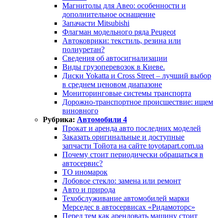
Магнитолы для Авео: особенности и
дополнительное оснащение
Запачасти Mitsubishi
Флагман модельного ряда Peugeot
Автоковрики: текстиль, резина или
полиуретан?
Сведения об автосигнализации
Виды грузоперевозок в Киеве.
Диски Yokatta и Cross Street – лучший выбор
в среднем ценовом диапазоне
Мониторинговые системы транспорта
Дорожно-транспортное происшествие: ищем
виновного
Рубрика:
Автомобили 4
Прокат и аренда авто последних моделей
Заказать оригинальные и доступные
запчасти Тойота на сайте toyotapart.com.ua
Почему стоит периодически обращаться в
автосервис?
ТО иномарок
Лобовое стекло: замена или ремонт
Авто и природа
Техобслуживание автомобилей марки
Мерседес в автосервисах «Ридамоторс»
Перед тем как арендовать машину стоит