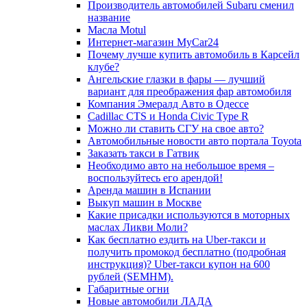
Производитель автомобилей Subaru сменил
название
Масла Motul
Интернет-магазин MyCar24
Почему лучше купить автомобиль в Карсейл
клубе?
Ангельские глазки в фары — лучший
вариант для преображения фар автомобиля
Компания Эмералд Авто в Одессе
Cadillac CTS и Honda Civic Type R
Можно ли ставить СГУ на свое авто?
Автомобильные новости авто портала Toyota
Заказать такси в Гатвик
Необходимо авто на небольшое время –
воспользуйтесь его арендой!
Аренда машин в Испании
Выкуп машин в Москве
Какие присадки используются в моторных
маслах Ликви Моли?
Как бесплатно ездить на Uber-такси и
получить промокод бесплатно (подробная
инструкция)? Uber-такси купон на 600
рублей (SEMHM).
Габаритные огни
Новые автомобили ЛАДА