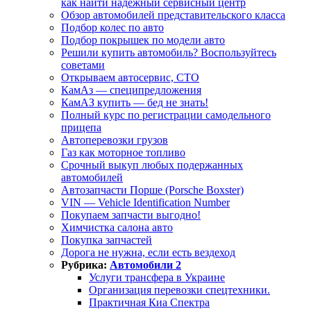
как найти надежный сервисный центр
Обзор автомобилей представительского класса
Подбор колес по авто
Подбор покрышек по модели авто
Решили купить автомобиль? Воспользуйтесь
советами
Открываем автосервис, СТО
КамАз — специпредложения
КамАЗ купить — бед не знать!
Полный курс по регистрации самодельного
прицепа
Автоперевозки грузов
Газ как моторное топливо
Срочный выкуп любых подержанных
автомобилей
Автозапчасти Порше (Porsche Boxster)
VIN — Vehicle Identification Number
Покупаем запчасти выгодно!
Химчистка салона авто
Покупка запчастей
Дорога не нужна, если есть вездеход
Рубрика:
Автомобили 2
Услуги трансфера в Украине
Организация перевозки спецтехники.
Практичная Киа Спектра