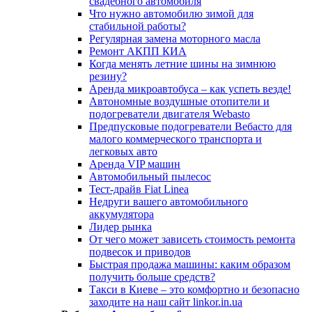
свадебного автомобиля
Что нужно автомобилю зимой для
стабильной работы?
Регулярная замена моторного масла
Ремонт АКПП КИА
Когда менять летние шины на зимнюю
резину?
Аренда микроавтобуса – как успеть везде!
Автономные воздушные отопители и
подогреватели двигателя Webasto
Предпусковые подогреватели Вебасто для
малого коммерческого транспорта и
легковых авто
Аренда VIP машин
Автомобильный пылесос
Тест-драйв Fiat Linea
Недруги вашего автомобильного
аккумулятора
Лидер рынка
От чего может зависеть стоимость ремонта
подвесок и приводов
Быстрая продажа машины: каким образом
получить больше средств?
Такси в Киеве – это комфортно и безопасно
заходите на наш сайт linkor.in.ua