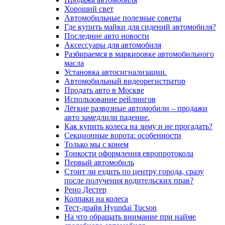
Хороший свет
Автомобильные полезные советы
Где купить майки для сидений автомобиля?
Последние авто новости
Аксессуары для автомобиля
Разбираемся в маркировке автомобильного
масла
Установка автосигнализации.
Автомобильный видеорегистратор
Продать авто в Москве
Использование рейлингов
Лёгкие развозные автомобили – продажи
авто замедлили падение.
Как купить колеса на зиму и не прогадать?
Секционные ворота: особенности
Только мы с конем
Тонкости оформления европротокола
Первый автомобиль
Стоит ли ездить по центру города, сразу
после получения водительских прав?
Рено Дестер
Колпаки на колеса
Тест-драйв Hyundai Tucson
На что обращать внимание при найме