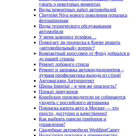
узнать о некоторых моментах
Виды ремонтных работ автомобилей
Chevrolet Niva нового поколения попалась
фотошпионам
Виды технического обслуживания
автомобиля
У меня зазвонил телефон…
Помогает ли прописка в Киеве решить
«автомобильный» вопрос?
Компактный кроссовер от Форд добрался и
до нашей страны
Ремонт лобового стекла
Ремонт и заправка автокондиционеров –
лучшая профилактика выхода из строя!
Автомагазин Автопротект
Шины Imperial – в чем же опасность?
Прокат лимузинов
Корейские производители не собираются
уходить с российского авторынка
Покраска капота авто в Москве — это
просто, доступно и качественно!
Как выбрать панели приборов и
управления?
Свадебные автомобили WeddingCamry
Недостатки покупки и преимущества