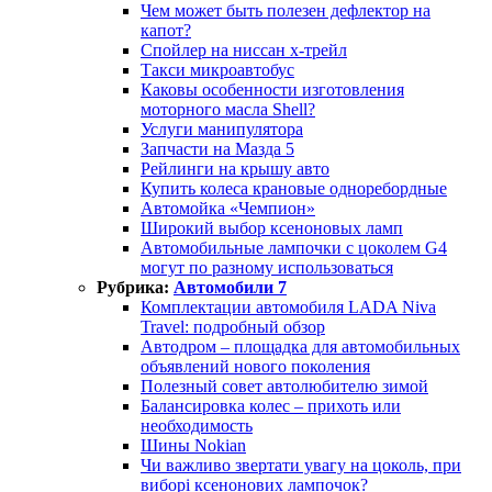
Чем может быть полезен дефлектор на
капот?
Спойлер на ниссан х-трейл
Такси микроавтобус
Каковы особенности изготовления
моторного масла Shell?
Услуги манипулятора
Запчасти на Мазда 5
Рейлинги на крышу авто
Купить колеса крановые одноребордные
Автомойка «Чемпион»
Широкий выбор ксеноновых ламп
Автомобильные лампочки с цоколем G4
могут по разному использоваться
Рубрика:
Автомобили 7
Комплектации автомобиля LADA Niva
Travel: подробный обзор
Автодром – площадка для автомобильных
объявлений нового поколения
Полезный совет автолюбителю зимой
Балансировка колес – прихоть или
необходимость
Шины Nokian
Чи важливо звертати увагу на цоколь, при
виборі ксенонових лампочок?