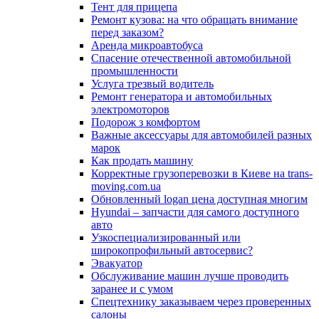
Тент для прицепа
Ремонт кузова: на что обращать внимание
перед заказом?
Аренда микроавтобуса
Спасение отечественной автомобильной
промышленности
Услуга трезвый водитель
Ремонт генератора и автомобильных
электромоторов
Подорож з комфортом
Важные аксессуары для автомобилей разных
марок
Как продать машину
Корректные грузоперевозки в Киеве на trans-
moving.com.ua
Обновленный logan цена доступная многим
Hyundai – запчасти для самого доступного
авто
Узкоспециализированный или
широкопрофильный автосервис?
Эвакуатор
Обслуживание машин лучше проводить
заранее и с умом
Спецтехнику заказываем через проверенных
салоны