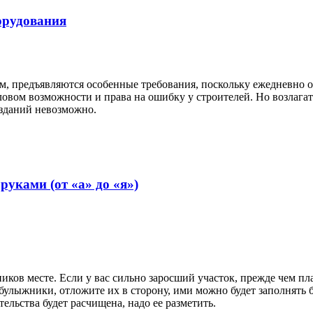
орудования
 предъявляются особенные требования, поскольку ежедневно он
словом возможности и права на ошибку у строителей. Но возлага
 зданий невозможно.
уками (от «а» до «я»)
иков месте. Если у вас сильно заросший участок, прежде чем пл
 булыжники, отложите их в сторону, ими можно будет заполнять
ельства будет расчищена, надо ее разметить.