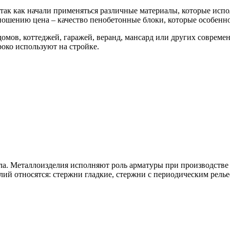
так как начали применяться различные материалы, которые испо
ношению цена – качество пенобетонные блоки, которые особенн
домов, коттеджей, гаражей, веранд, мансард или других соврем
око используют на стройке.
ла. Металлоизделия исполняют роль арматуры при производстве
лий относятся: стержни гладкие, стержни с периодическим рель