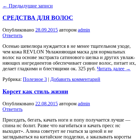
←
Предыдущие записи
СРЕДСТВА ДЛЯ ВОЛОС
Опубликовано
28.09.2015
автором
admin
Ответить
Осенью шевелюра нуждается в не менее тщательном уходе,
чем кожа REVLON Увлажняющая маска для нормальных
волос на основе экс­тракта сатинового шелка и других увлаж­
няющих ингредиентов обеспечивает сияние волос, питает их,
делает гладкими и блестящими ок. 325 руб.
Читать далее
→
Рубрика:
Полезное 3
|
Добавить комментарий
Корсет как стиль жизни
Опубликовано
22.08.2015
автором
admin
Ответить
Приседать, бегать, качать ноги и попу получается лучше —
спина нс болит. Разве что нагибаться и качать пресс нс
выходит». Али­на советует не гнаться за ценой и не
заглядываться на китай­ские подделки, а заказывать корсеты