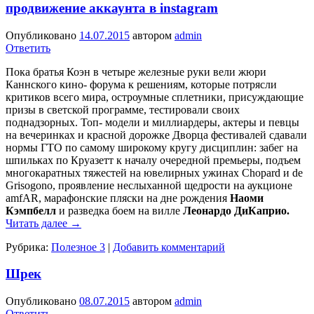
продвижение аккаунта в instagram
Опубликовано
14.07.2015
автором
admin
Ответить
Пока братья Коэн в четы­ре железные руки вели жюри
Каннского кино- форума к решениям, которые потрясли
крити­ков всего мира, остроум­ные сплетники, присуж­дающие
призы в светской программе, тестировали своих
поднадзорных. Топ- модели и миллиардеры, актеры и пев­цы
на вечеринках и красной дорожке Дворца фестивалей сдавали
нормы ГТО по самому широкому кругу дисциплин: забег на
шпильках по Круазетт к на­чалу очередной премьеры, подъем
многокаратных тяжестей на ювелир­ных ужинах Chopard и de
Grisogono, проявление неслыханной щедрости на аукционе
amfAR, марафонские пляски на дне рождения
Наоми
Кэмпбелл
и разведка боем на вилле
Леонардо ДиКаприо.
Читать далее
→
Рубрика:
Полезное 3
|
Добавить комментарий
Шрек
Опубликовано
08.07.2015
автором
admin
Ответить