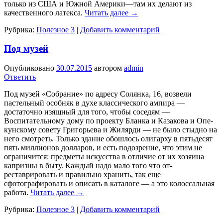
только из США и Юж­ной Америки—там их делают из
качественного латекса.
Читать далее
→
Рубрика:
Полезное 3
|
Добавить комментарий
Под музей
Опубликовано
30.07.2015
автором
admin
Ответить
Под музей «Собрание» по адресу Солянка, 16, возвели
пастельный особняк в духе классического ам­пира —
достаточно изящный для того, чтобы соседям —
Воспитательному дому по проекту Бланка и Казакова и Опе­
кунскому совету Григорьева и Жилярди — не было стыдно на
него смотреть. Только здание обошлось олигарху в пятьдесят
пять миллионов долларов, и есть подозрение, что этим не
ограничится: предметы искус­ства в отличие от их хозяина
капризны в быту. Каждый надо мало того что от­
реставрировать и правильно хранить, так еще
сфотографировать и описать в катало­ге — а это колоссальная
работа.
Читать далее
→
Рубрика:
Полезное 3
|
Добавить комментарий