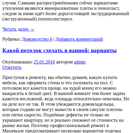
случая. Самыми распространёнными сейчас вариантами
утепления являются минераловатные плиты и пенопласт,
следом за ними идёт более дорогостоящий экструдированный
(экструзионный) пенополистирол.
Читать далее
→
Рубрика:
Домоводство 6
|
Добавить комментарий
Какой потолок сделать в ванной: варианты
Опубликовано
25.01.2016
автором
admin
Ответить
Приступая к ремонту, мы обычно думаем, какую купить
мебель, как оформить стены и что положить на пол. С
потолком все кажется проще, на худой конец его можно
выкрасить в белый цвет. В ванной комнате тем более задача
кажется несложной, ведь площадь относительно невелика. Но
на деле все не так. В этом убеждаются домовладельцы,
которые годами не могут вывести в своем санузле плесень
или пятна сырости. Подобные дефекты не только не
украшают квартиру, но и реально снижают ее стоимость на
рынке жилья. Поэтому профессиональный ремонт в
Махачкале предусматривает несколько вариантов отделки