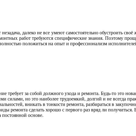
 незадача, далеко не все умеют самостоятельно обустроить своё ж
ремонтных работ требуются специфические знания. Поэтому проще
и полностью положиться на опыт и профессионализм исполнителе
ие требует за собой должного ухода и ремонта. Будь-то это нов
и силами, но это наиболее трудоемкий, долгий и не всегда пра
ьностей, вникать в тонкости ремонта, разбираться в закупочны
виды ремонта сделать хорошо с первого раз вряд ли получиться. 
 постоянной основе.