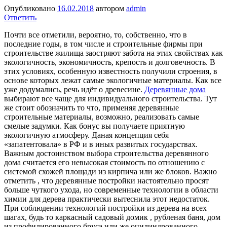
Опубликовано
16.02.2018
автором
admin
Ответить
Почти все отметили, вероятно, то, собственно, что в
последние годы, в том числе и строительные фирмы при
строительстве жилища заостряют забота на этих свойствах как
экологичность, экономичность, крепость и долговечность. В
этих условиях, особенную известность получили строения, в
основе которых лежат самые экологичные материалы. Как все
уже додумались, речь идёт о древесине.
Деревянные дома
выбирают все чаще для индивидуального строительства. Тут
же стоит обозначить то что, применяя деревянные
строительные материалы, возможно, реализовать самые
смелые задумки. Как бонус вы получаете приятную
экологичную атмосферу. Даная концепция себя
«запатентовала» в РФ и в иных развитых государствах.
Важным достоинством выбора строительства деревянного
дома считается его невысокая стоимость по отношению с
системой схожей площади из кирпича или же блоков. Важно
отметить , что деревянные постройки настоятельно просят
больше чуткого ухода, но современные технологии в области
химии для дерева практически вытеснила этот недостаток.
При соблюдении технологий постройки из дерева на всех
шагах, будь то каркасный садовый домик , рубленая баня, дом
из профилированного бруса или же оцилиндрованного