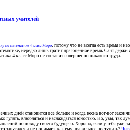
ытных учителей
, потому что не всегда есть время и н
ику по математике 4 класс Моро
атематике, нередко лишь тратит драгоценное время. Сайт держи
тика 4 класс Моро не составит совершенно никакого труда.
лнечных дней становится все больше и когда весна вот-вот закон
лько гулять, влюбляться и наслаждаться юностью. Но, увы, так д
мышлений по поводу своего будущего. Хорошо, если у тебя уже н
кто запутался и не понимает, как ему правильнее поступить?
Чит