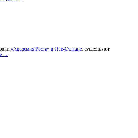
товки
«Академия Роста» в Нур-Султане
, существуют
ее
→