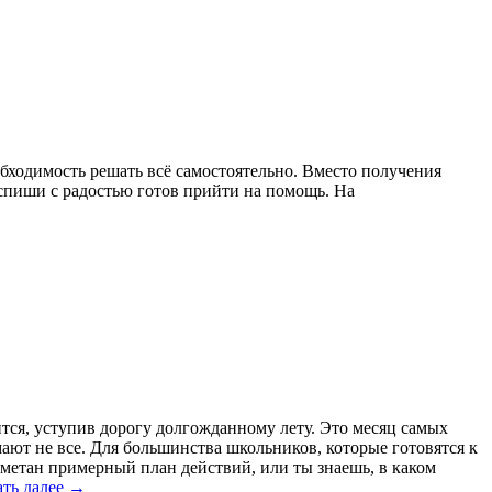
еобходимость решать всё самостоятельно. Вместо получения
 спиши с радостью готов прийти на помощь. На
чится, уступив дорогу долгожданному лету. Это месяц самых
умают не все. Для большинства школьников, которые готовятся к
аметан примерный план действий, или ты знаешь, в каком
ать далее
→