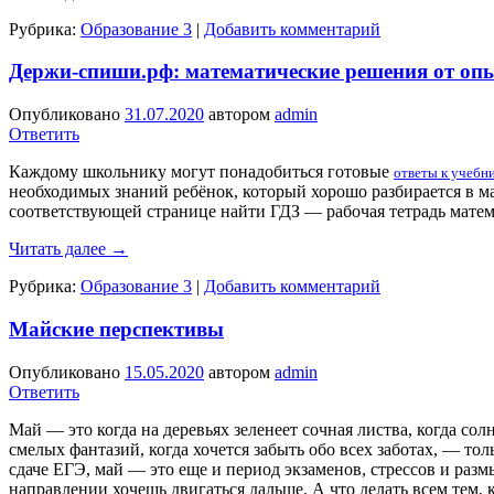
Рубрика:
Образование 3
|
Добавить комментарий
Держи-спиши.рф: математические решения от оп
Опубликовано
31.07.2020
автором
admin
Ответить
Каждому школьнику могут понадобиться готовые
ответы к учебн
необходимых знаний ребёнок, который хорошо разбирается в м
соответствующей странице найти ГДЗ — рабочая тетрадь матема
Читать далее
→
Рубрика:
Образование 3
|
Добавить комментарий
Майские перспективы
Опубликовано
15.05.2020
автором
admin
Ответить
Май — это когда на деревьях зеленеет сочная листва, когда со
смелых фантазий, когда хочется забыть обо всех заботах, — то
сдаче ЕГЭ, май — это еще и период экзаменов, стрессов и раз
направлении хочешь двигаться дальше. А что делать всем тем, 