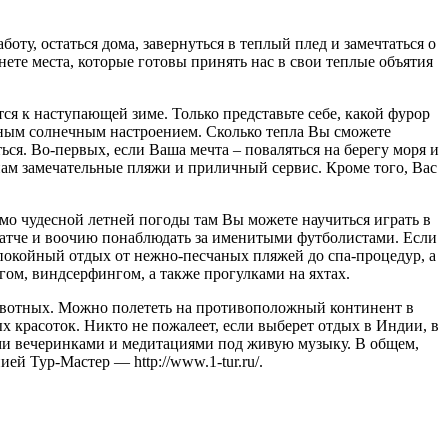
оту, остаться дома, завернуться в теплый плед и замечтаться о
нете места, которые готовы принять нас в свои теплые объятия
тся к наступающей зиме. Только представьте себе, какой фурор
льным солнечным настроением. Сколько тепла Вы сможете
ься. Во-первых, если Ваша мечта – поваляться на берегу моря и
 нам замечательные пляжи и приличный сервис. Кроме того, Вас
имо чудесной летней погоды там Вы можете научиться играть в
 матче и воочию понаблюдать за именитыми футболистами. Если
покойный отдых от нежно-песчаных пляжей до спа-процедур, а
ом, виндсерфингом, а также прогулками на яхтах.
животных. Можно полететь на противоположный континент в
 красоток. Никто не пожалеет, если выберет отдых в Индии, в
ыми вечеринками и медитациями под живую музыку. В общем,
й Тур-Мастер — http://www.1-tur.ru/.