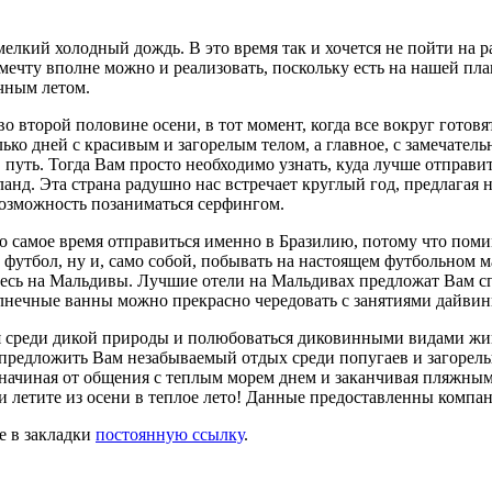
елкий холодный дождь. В это время так и хочется не пойти на раб
мечту вполне можно и реализовать, поскольку есть на нашей пла
чным летом.
о второй половине осени, в тот момент, когда все вокруг готовя
лько дней с красивым и загорелым телом, а главное, с замечате
путь. Тогда Вам просто необходимо узнать, куда лучше отправит
анд. Эта страна радушно нас встречает круглый год, предлагая
 возможность позаниматься серфингом.
то самое время отправиться именно в Бразилию, потому что пом
и футбол, ну и, само собой, побывать на настоящем футбольном
йтесь на Мальдивы. Лучшие отели на Мальдивах предложат Вам с
нечные ванны можно прекрасно чередовать с занятиями дайвинг
ься среди дикой природы и полюбоваться диковинными видами 
предложить Вам незабываемый отдых среди попугаев и загорелых
, начиная от общения с теплым морем днем и заканчивая пляжн
летите из осени в теплое лето! Данные предоставленны компание
те в закладки
постоянную ссылку
.