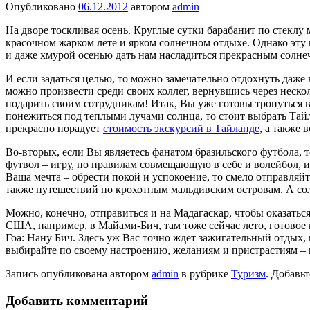
Опубликовано
06.12.2012
автором
admin
На дворе тоскливая осень. Круглые сутки барабанит по стеклу м
красочном жарком лете и ярком солнечном отдыхе. Однако эту 
и даже хмурой осенью дать нам насладиться прекрасным солне
И если задаться целью, то можно замечательно отдохнуть даже в
можно произвести среди своих коллег, вернувшись через неско
подарить своим сотрудникам! Итак, Вы уже готовы тронуться в 
понежиться под теплыми лучами солнца, то стоит выбрать Тайл
прекрасно порадует
стоимость экскурсий в Тайланде
, а также
Во-вторых, если Вы являетесь фанатом бразильского футбола, 
футвол – игру, по правилам совмещающую в себе и волейбол, 
Ваша мечта – обрести покой и успокоение, то смело отправля
также путешествий по крохотным мальдивским островам. А сол
Можно, конечно, отправиться и на Мадагаскар, чтобы оказат
США, например, в Майами-Бич, там тоже сейчас лето, готовое 
Гоа: Нану Бич. Здесь уж Вас точно ждет зажигательный отдых
выбирайте по своему настроению, желаниям и пристрастиям – и 
Запись опубликована автором
admin
в рубрике
Туризм
. Добавь
Добавить комментарий