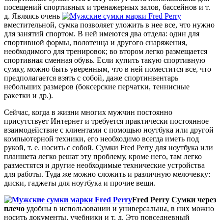
посещений спортивных и тренажерных залов, бассейнов и т.
д. Являясь очень
вместительной, сумка позволяет уложить в нее все, что нужно
для занятий спортом. В ней имеются два отдела: один для
спортивной формы, полотенца и другого снаряжения,
необходимого для тренировок; во втором легко размещается
спортивная сменная обувь. Если купить такую спортивную
сумку, можно быть уверенным, что в ней поместится все, что
предполагается взять с собой, даже спортинвентарь
небольших размеров (боксерские перчатки, теннисные
ракетки и др.).
Сейчас, когда в жизни многих мужчин постоянно
присутствует Интернет и требуется практически постоянное
взаимодействие с клиентами с помощью ноутбука или другой
компьютерной техники, его необходимо всегда иметь под
рукой, т. е. носить с собой. Сумки Fred Perry для ноутбука или
планшета легко решат эту проблему, кроме него, там легко
разместятся и другие необходимые технические устройства
для работы. Туда же можно сложить и различную мелочевку:
диски, гаджеты для ноутбука и прочие вещи.
Fred Perry Сумки через
плечо
удобны в использовании и универсальны, в них можно
носить документы, учебники и т. д. Это повседневный