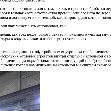
ся следующими факторами:
готовление» топлива для котла, так как в процессе обработки де
 обязательная часть обустройства промышленного цеха по дерев
ива и доставку его к котельной, как например для котлов, топ
опилках может быть использован, как:
ления, как всех цехов, одного цеха или локального участка внут
атуры в водяных баках или бойлерных установках.
оятельной единицы с обустройством внутри цеха с соблюдением 
 нескольких котловых агрегатов внутри отдельной котельной с 
людении ряда норм безопасности и инструкций по обустройству,
дключение котла к коммуникациям котельной мы считаем схему бо