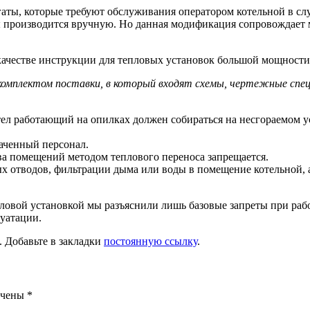
аты, которые требуют обслуживания оператором котельной в слу
еры производится вручную. Но данная модификация сопровожда
качестве инструкции для тепловых установок большой мощности
комплектом поставки, в который входят схемы, чертежные спе
ел работающий на опилках должен собираться на несгораемом у
наченный персонал.
ева помещений методом теплового переноса запрещается.
 отводов, фильтрации дыма или воды в помещение котельной, 
овой установкой мы разъяснили лишь базовые запреты при работ
уатации.
. Добавьте в закладки
постоянную ссылку
.
ечены
*