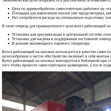
Экономическая целесообразность и рентабельность объясняют
Цеха по деревообработке самостоятельно работают на «из
Площадка для накопления опилок уже предусмотрена, как
Нет потребуются расхода на специальную подготовку топл
В свою очередь для промышленного цеха котел работающий на 
Установка для прогрева воды в центральной системе отоп
Установка для нагрева и поддержания постоянной темпер
В режиме маломощного парового генератора.
Котел работающий на опилках используется в качестве самост
целесообразное и частое обустройство включает в себя монтаж
Котел работающий на опилках монтируется в бойлерной при соб
того чтобы провести самостоятельное размещение, а после по