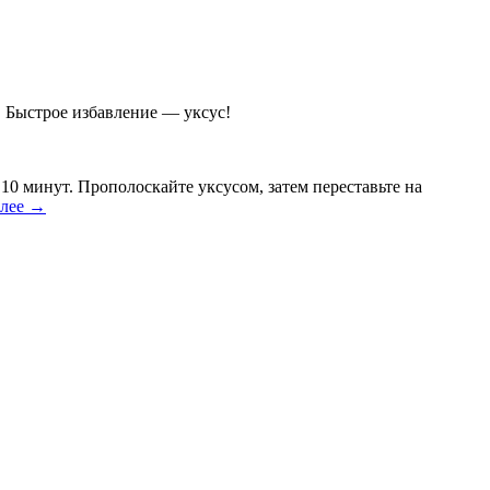
. Быстрое избавление — уксус!
0 минут. Прополоскай­те уксусом, затем пере­ставьте на
алее
→