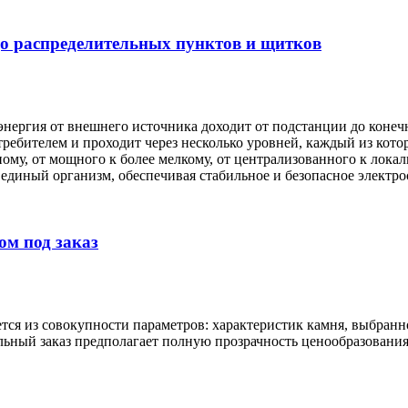
до распределительных пунктов и щитков
оэнергия от внешнего источника доходит от подстанции до конеч
ителем и проходит через несколько уровней, каждый из которых
ному, от мощного к более мелкому, от централизованного к лока
единый организм, обеспечивая стабильное и безопасное электр
ом под заказ
ется из совокупности параметров: характеристик камня, выбранн
льный заказ предполагает полную прозрачность ценообразования