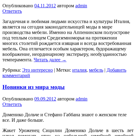
Опубликовано
04.11.2012
автором
admin
Ответить
Загадочная и любимая людьми искусства и культуры Италия,
является на сегодня законодательницей моды в мире
производства мебели. Именно на Аппенинском полуострове
под теплым солнцем Средиземноморья на протяжении
многих столетий рождается изящная и всегда востребованная
мебель. Она отличается особым характером, будоражащему
воображение, неординарному экстерьеру, необузданностью
темперамента.
Читать далее
→
Рубрика:
Это интересно
|
Метки:
италия
,
мебель
|
Добавить
комментарий
Новинки из мира моды
Опубликовано
09.09.2012
автором
admin
Ответить
Доменико Дольче и Стефано Габбана знают о женском теле
все. И даже больше.
Жакет Уроженец Сицилии Доменико Дольче в шесть лет
начал помогать отцу на небольшой семейной швейной