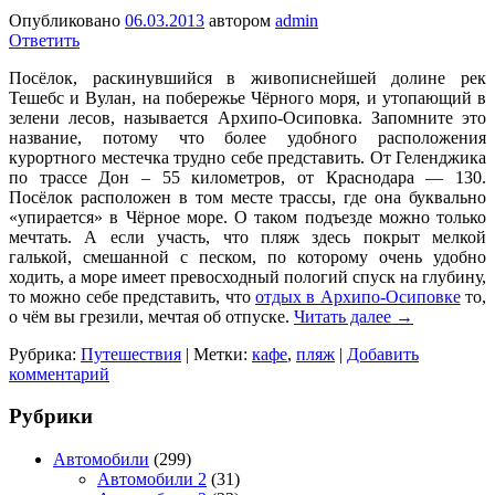
Опубликовано
06.03.2013
автором
admin
Ответить
Посёлок, раскинувшийся в живописнейшей долине рек
Тешебс и Вулан, на побережье Чёрного моря, и утопающий в
зелени лесов, называется Архипо-Осиповка. Запомните это
название, потому что более удобного расположения
курортного местечка трудно себе представить. От Геленджика
по трассе Дон – 55 километров, от Краснодара — 130.
Посёлок расположен в том месте трассы, где она буквально
«упирается» в Чёрное море. О таком подъезде можно только
мечтать. А если участь, что пляж здесь покрыт мелкой
галькой, смешанной с песком, по которому очень удобно
ходить, а море имеет превосходный пологий спуск на глубину,
то можно себе представить, что
отдых в Архипо-Осиповке
то,
о чём вы грезили, мечтая об отпуске.
Читать далее
→
Рубрика:
Путешествия
|
Метки:
кафе
,
пляж
|
Добавить
комментарий
Рубрики
Автомобили
(299)
Автомобили 2
(31)