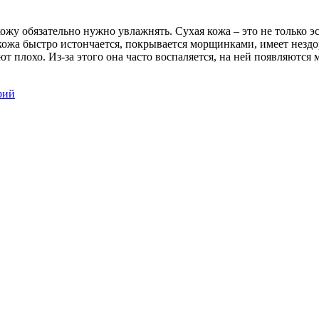
ожу обязательно нужно увлажнять. Сухая кожа – это не только э
 кожа быстро истончается, покрывается морщинками, имеет незд
т плохо. Из-за этого она часто воспаляется, на ней появляютс
рий