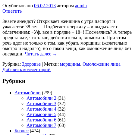
Опубликовано
06.02.2013
автором
admin
Ответить
Знаете анекдот? Открывает женщина с утра паспорт и
ужасается: 38 лет… Подбегает к зеркалу – и выдыхает с
облегчением: «Уф, все в порядке – 18»! Посмеялись? А теперь
представьте, что такое, действительно, возможно. При этом
речь идет не только о том, как убрать морщины (желательно
быстро и надолго), но о такой вещи, как омоложение лица без
операции.
Читать далее
→
Рубрика:
Здоровье
|
Метки:
морщины
,
Омоложение лица
|
Добавить комментарий
Рубрики
Автомобили
(299)
Автомобили 2
(31)
Автомобили 3
(32)
Автомобили 4
(32)
Автомобили 5
(44)
Автомобили 6
(61)
Автомобили 7
(68)
Бизнес
(474)