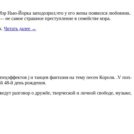
 Мэр Нью-Йорка заподозрил,что у его жены появился любовник.
— не самое страшное преступление в семействе мэра.
х.
Читать далее
→
ецэффектов j и танцев фантазия на тему песен Короля. .V поп-
й 48-й день рождения.
едут разговор о дружбе, творческой и личной свободе, музыке,