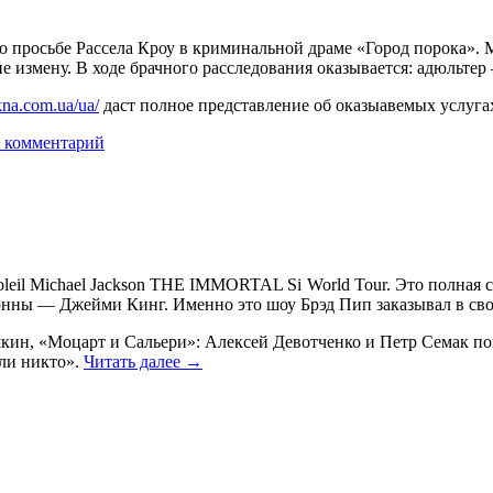
по просьбе Рассела Кроу в криминальной драме «Город порока».
 измену. В ходе брачного расследования оказывается: адюльтер 
na.com.ua/ua/
даст полное представление об оказыавемых услуга
 комментарий
il Michael Jackson THE IMMORTAL Si World Tour. Это полная сп
онны — Джейми Кинг. Именно это шоу Брэд Пип заказывал в сво
кин, «Моцарт и Сальери»: Алексей Девотченко и Петр Семак пов
или никто».
Читать далее
→