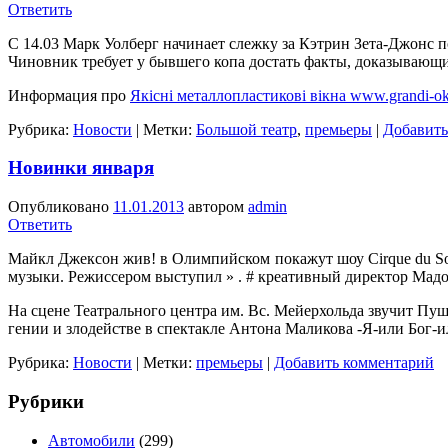
Ответить
С 14.03 Марк Уолберг начинает слежку за Кэтрин Зета-Джонс 
Чиновник требует у бывшего копа достать факты, доказывающие
Информация про
Якісні металлопластикові вікна www.grandi-ok
Рубрика:
Новости
|
Метки:
Большой театр
,
премьеры
|
Добавить
Новинки января
Опубликовано
11.01.2013
автором
admin
Ответить
Майкл Джексон жив! в Олимпийском покажут шоу Cirque du Sole
музыки. Режиссером выступил » . # креативный директор Мад
На сцене Театрального центра им. Вс. Мейерхольда звучит Пуш
гении и злодействе в спектакле Антона Маликова -Я-или Бог-
Рубрика:
Новости
|
Метки:
премьеры
|
Добавить комментарий
Рубрики
Автомобили
(299)