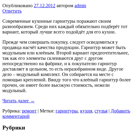
Опубликовано
27.12.2012
автором
admin
Ответить
Современные кухонные гарнитуры поражают своим
разнообразием. Среди них каждый обязательно подберёт тот
вариант, который лучше всего подойдёт для его кухни.
Прежде чем совершать покупку, следует осведомиться у
продавца насчёт качества продукции. Гарнитур может быть
модульным или клеёным. Второй вариант предпочтительнее,
так как его элементы склеиваются друг с другом
непосредственно на фабрике, и к покупателю гарнитур
доставляет в цельном, то есть неразобранном виде. Другое
дело – модульный комплект. Он собирается на месте с
помощью креплений. Ввиду того что клеёный гарнитур более
прочен, он имеет более высокую стоимость, нежели
модульный.
Читать далее
→
Рубрика:
ремонт
|
Метки:
гарнитуры
,
кухня
,
стулья
|
Добавить
комментарий
Рубрики