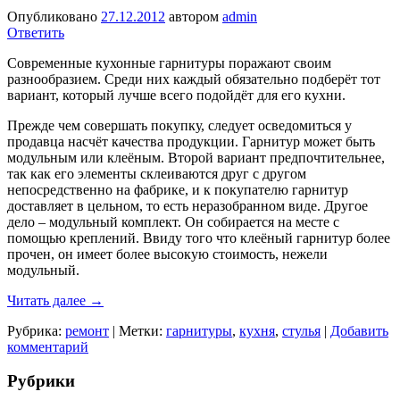
Опубликовано
27.12.2012
автором
admin
Ответить
Современные кухонные гарнитуры поражают своим
разнообразием. Среди них каждый обязательно подберёт тот
вариант, который лучше всего подойдёт для его кухни.
Прежде чем совершать покупку, следует осведомиться у
продавца насчёт качества продукции. Гарнитур может быть
модульным или клеёным. Второй вариант предпочтительнее,
так как его элементы склеиваются друг с другом
непосредственно на фабрике, и к покупателю гарнитур
доставляет в цельном, то есть неразобранном виде. Другое
дело – модульный комплект. Он собирается на месте с
помощью креплений. Ввиду того что клеёный гарнитур более
прочен, он имеет более высокую стоимость, нежели
модульный.
Читать далее
→
Рубрика:
ремонт
|
Метки:
гарнитуры
,
кухня
,
стулья
|
Добавить
комментарий
Рубрики